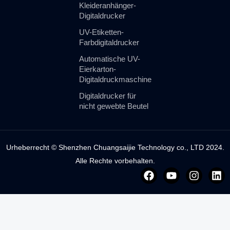
Kleideranhänger-
Digitaldrucker
UV-Etiketten-
Farbdigitaldrucker
Automatische UV-
Eierkarton-
Digitaldruckmaschine
Digitaldrucker für
nicht gewebte Beutel
Urheberrecht © Shenzhen Chuangsaijie Technology co., LTD 2024.
Alle Rechte vorbehalten.
F
Y
I
L
a
o
n
i
c
u
s
n
e
t
t
k
b
u
a
e
o
b
g
d